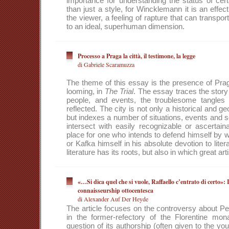
importance for understanding the status of cert
than just a style, for Wincklemann it is an effec
the viewer, a feeling of rapture that can transpor
to an ideal, superhuman dimension.
Processo a Praga la città, il testimone, la legge
di Gabriele Scaramuzza
The theme of this essay is the presence of Pra
looming, in
The Trial
. The essay traces the story
people, and events, the troublesome tangles i
reflected. The city is not only a historical and ge
but indexes a number of situations, events and s
intersect with easily recognizable or ascertainab
place for one who intends to defend himself by wr
or Kafka himself in his absolute devotion to liter
literature has its roots, but also in which great art
«…Si dica quel che si vuole, Raffaello c’entrato di certo»: 
connaisseurship ottocentesca
di Alexander Auf Der Heyde
The article focuses on the controversy about P
in the former-refectory of the Florentine mo
question of its authorship (often given to the yo