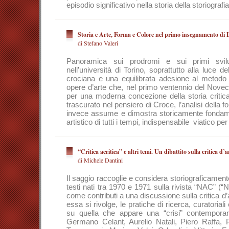
episodio significativo nella storia della storiografia
Storia e Arte, Forma e Colore nel primo insegnamento di 
di Stefano Valeri
Panoramica sui prodromi e sui primi svilu
nell’università di Torino, soprattutto alla luce d
crociana e una equilibrata adesione al metodo n
opere d’arte che, nel primo ventennio del Novec
per una moderna concezione della storia critica d
trascurato nel pensiero di Croce, l’analisi della fo
invece assume e dimostra storicamente fondame
artistico di tutti i tempi, indispensabile viatico pe
“Critica acritica” e altri temi. Un dibattito sulla critica d’
di Michele Dantini
Il saggio raccoglie e considera storiograficament
testi nati tra 1970 e 1971 sulla rivista “NAC” (“
come contributi a una discussione sulla critica d’art
essa si rivolge, le pratiche di ricerca, curatoriali
su quella che appare una “crisi” contemporan
Germano Celant, Aurelio Natali, Piero Raffa, P