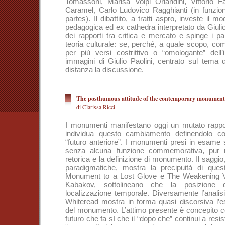
Tomassoni, Marisa Volpi Orlandini, Vittorio 
Caramel, Carlo Ludovico Ragghianti (in funzio
partes). Il dibattito, a tratti aspro, investe il mod
pedagogica ed ex cathedra interpretato da Giuli
dei rapporti tra critica e mercato e spinge i pa
teoria culturale: se, perché, a quale scopo, come
per più versi costrittivo o “omologante” dell’
immagini di Giulio Paolini, centrato sul tema 
distanza la discussione.
The posthumous attitude of the contemporary monument
di Clarissa Ricci
I monumenti manifestano oggi un mutato rapport
individua questo cambiamento definendolo 
“futuro anteriore”. I monumenti presi in esame s
senza alcuna funzione commemorativa, pur 
retorica e la definizione di monumento. Il saggio,
paradigmatiche, mostra la precipuità di que
Monument to a Lost Glove e The Weakening Voi
Kabakov, sottolineano che la posizione d
localizzazione temporale. Diversamente l’anali
Whiteread mostra in forma quasi discorsiva l’e
del monumento. L’attimo presente è concepito 
futuro che fa sì che il “dopo che” continui a resis