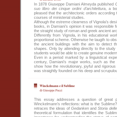
In 1878 Giuseppe Damiani Almeyda published
G
suo libro dei cinque ordini d’architettura
, a bo
pleased that the architectonic orders according t
courses of ministerial studies.
Although the estreme clearness of Vignola’s des
books, in Damiani’s opinion it was responsible 
the straight study of roman and greek ancient arc
Differently from Vignola, in his educational w
proportional scheme. Otherwise he taugth to obse
the ancient buildings with the aim to detect 
shapes. Only by attending directly to the study
students would be able to create genuine modern
Even in a period marked by a linguistical expe
century, Damiani’s major works, such as the P
show how the revolutionary, joyful and rigorous
was straightly founded on his deep and scrupulou
Winckelmann e il Sublime
di Giuseppe Pucci
This essay addresses a question of great 
Winckelmann’s reflections: what is the Sublime? 
retraces the ideas of
Gedanken
and
Storia dell
theoretical formulation that identifies the Sub