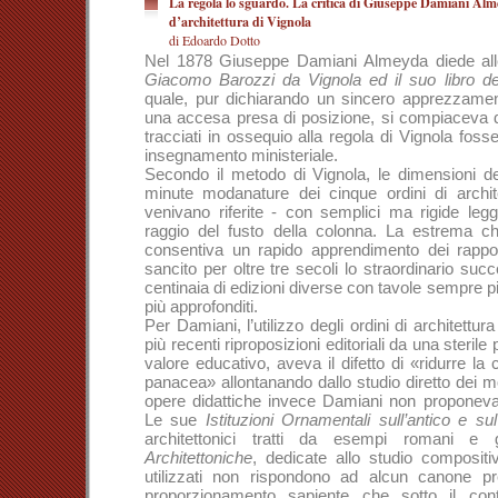
La regola lo sguardo. La critica di Giuseppe Damiani Alme
d’architettura di Vignola
di Edoardo Dotto
Nel 1878 Giuseppe Damiani Almeyda diede alle
Giacomo Barozzi da Vignola ed il suo libro dei 
quale, pur dichiarando un sincero apprezzamen
una accesa presa di posizione, si compiaceva del
tracciati in ossequio alla regola di Vignola fos
insegnamento ministeriale.
Secondo il metodo di Vignola, le dimensioni del
minute modanature dei cinque ordini di archite
venivano riferite - con semplici ma rigide legg
raggio del fusto della colonna. La estrema c
consentiva un rapido apprendimento dei rapport
sancito per oltre tre secoli lo straordinario succ
centinaia di edizioni diverse con tavole sempre 
più approfonditi.
Per Damiani, l’utilizzo degli ordini di architettura 
più recenti riproposizioni editoriali da una sterile
valore educativo, aveva il difetto di «ridurre la
panacea» allontanando dallo studio diretto dei mo
opere didattiche invece Damiani non proponev
Le sue
Istituzioni Ornamentali sull’antico e su
architettonici tratti da esempi romani e
Architettoniche
, dedicate allo studio compositivo
utilizzati non rispondono ad alcun canone pr
proporzionamento sapiente che sotto il con