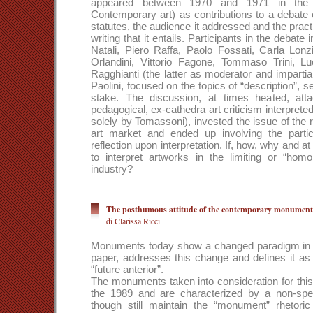
appeared between 1970 and 1971 in the 
Contemporary art) as contributions to a debate on 
statutes, the audience it addressed and the pract
writing that it entails. Participants in the debat
Natali, Piero Raffa, Paolo Fossati, Carla Lonz
Orlandini, Vittorio Fagone, Tommaso Trini, L
Ragghianti (the latter as moderator and impartial
Paolini, focused on the topics of “description”,
stake. The discussion, at times heated, atta
pedagogical, ex-cathedra art criticism interprete
solely by Tomassoni), invested the issue of the 
art market and ended up involving the partici
reflection upon interpretation. If, how, why and a
to interpret artworks in the limiting or “homo
industry?
The posthumous attitude of the contemporary monument
di Clarissa Ricci
Monuments today show a changed paradigm in the
paper, addresses this change and defines it as 
“future anterior”.
The monuments taken into consideration for this 
the 1989 and are characterized by a non-specif
though still maintain the “monument” rhetor