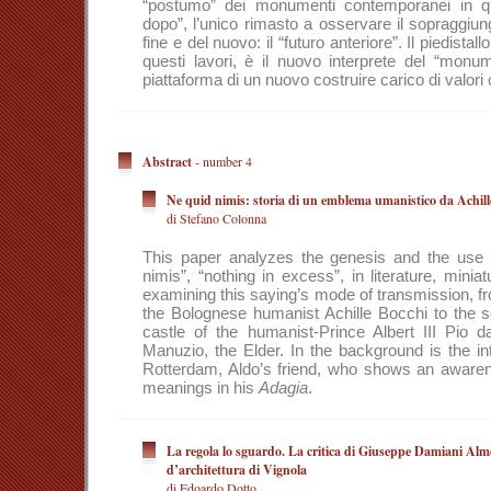
“postumo” dei monumenti contemporanei in qu
dopo”, l’unico rimasto a osservare il sopraggiu
fine e del nuovo: il “futuro anteriore”. Il piedistal
questi lavori, è il nuovo interprete del “monu
piattaforma di un nuovo costruire carico di valori c
Abstract
- number 4
Ne quid nimis: storia di un emblema umanistico da Achill
di Stefano Colonna
This paper analyzes the genesis and the use 
nimis”, “nothing in excess”, in literature, minia
examining this saying’s mode of transmission, fr
the Bolognese humanist Achille Bocchi to the sc
castle of the humanist-Prince Albert III Pio d
Manuzio, the Elder. In the background is the i
Rotterdam, Aldo’s friend, who shows an awarene
meanings in his
Adagia
.
La regola lo sguardo. La critica di Giuseppe Damiani Alme
d’architettura di Vignola
di Edoardo Dotto