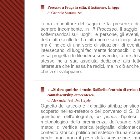
Processo a Praga la città, il testimone, la legge
di Gabriele Scaramuzza
Tema conduttore del saggio è la presenza di 
sempre incombente, in
Il Processo
. Il saggio
soffermandosi sui luoghi, le persone, gli eventi, 
della città si riflette. La città non è solo luogo s
ma è indice di una serie di situazioni, di eventi
intersecano, di luoghi facilmente riconoscibili o intu
essa progetta di difendersi scrivendo, come Jo
stesso nella sua assoluta dedizione alla let
letteratura che in essa ha radici, ma in ciò anche d
che vi si sviluppano.
«…Si dica quel che si vuole, Raffaello c’entrato di certo»: 
connaisseurship ottocentesca
di Alexander Auf Der Heyde
Oggetto dell’articolo è il dibattito attribuzionistic
scoperto nell’ex-refettorio del convento di S. 
questione dell’autografia,
in primis
l’ipotesi 
metodologico della preminenza dell’esame stilis
metodi di verifica storica (epigrafia, diplomatic
contesto storico, politico ed estetico di una sco
perde man mano il peso della sensazione, m