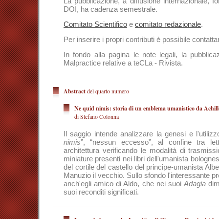
La pubblicazione, a diffusione internazionale, f
DOI, ha cadenza semestrale.
Comitato Scientifico
e
comitato redazionale
.
Per inserire i propri contributi è possibile contatta
In fondo alla pagina le note legali, la pubblica
Malpractice relative a teCLa - Rivista.
Abstract
del quarto numero
Ne quid nimis: storia di un emblema umanistico da Achill
di Stefano Colonna
Il saggio intende analizzare la genesi e l'utiliz
nimis
”, “nessun eccesso”, al confine tra lett
architettura verificando le modalità di trasmiss
miniature presenti nei libri dell'umanista bolognes
del cortile del castello del principe-umanista Alber
Manuzio il vecchio. Sullo sfondo l'interessante
anch'egli amico di Aldo, che nei suoi
Adagia
dim
suoi reconditi significati.