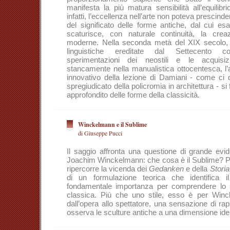
manifesta la più matura sensibilità all’equilib
infatti, l’eccellenza nell’arte non poteva prescinde
del significato delle forme antiche, dal cui e
scaturisce, con naturale continuità, la cre
moderne. Nella seconda metà del XIX secolo, in
linguistiche ereditate dal Settecento co
sperimentazioni dei neostili e le acquisiz
stancamente nella manualistica ottocentesca, l’a
innovativo della lezione di Damiani - come ci d
spregiudicato della policromia in architettura - s
approfondito delle forme della classicità.
Winckelmann e il Sublime
di Giuseppe Pucci
Il saggio affronta una questione di grande evid
Joachim Winckelmann: che cosa è il Sublime? Per
ripercorre la vicenda dei
Gedanken
e della
Storia
di un formulazione teorica che identifica
fondamentale importanza per comprendere lo st
classica. Più che uno stile, esso è per Winc
dall’opera allo spettatore, una sensazione di ra
osserva le sculture antiche a una dimensione i