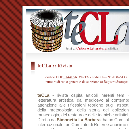
temi di
Critica
e
Letteratura
artistica
teCLa ::
Rivista
codice DOI:
10.4413/
RIVISTA
- codice ISSN: 2038-6133
numero di ruolo generale di iscrizione al Registro Stampa
teCLa
- rivista ospita articoli inerenti temi 
letteratura artistica, dal medioevo al contem
attenzione alle riflessioni teoriche sugli aspett
della metodologia, della storia del collezion
museologia, del restauro e delle tecniche artistic
Diretta da
Simonetta La Barbera
, ha un Comitat
internazionale, un Comitato di Referee anonimo e