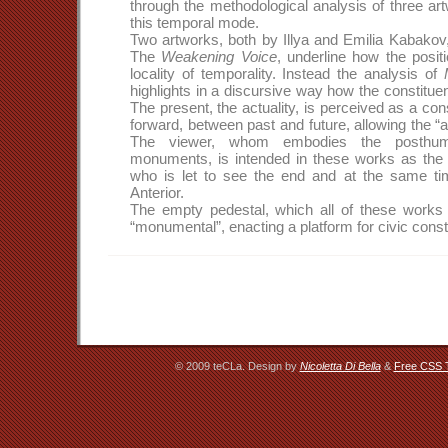
through the methodological analysis of three art
this temporal mode.
Two artworks, both by Illya and Emilia Kabakov
The
Weakening Voice
, underline how the posit
locality of temporality. Instead the analysis of
highlights in a discursive way how the constitu
The present, the actuality, is perceived as a 
forward, between past and future, allowing the “a
The viewer, whom embodies the posthum
monuments, is intended in these works as the
who is let to see the end and at the same t
Anterior.
The empty pedestal, which all of these works r
“monumental”, enacting a platform for civic const
© 2009 teCLa. Design by
Nicoletta Di Bella
&
Free CSS 