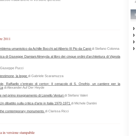
re 2011
emblema umanistico da Achille Bocchi ad Alberto III Pio da Carpi
di Stefano Colonna
tica di Giuseppe Damiani Almeyda al libro dei cinque ordini d’architettura di Vignola
 Giuseppe Pucci
 testimone, la legge
di Gabriele Scaramuzza
e, Raffaello c’entrato di certo»: Il cenacolo di S. Onofrio, un cantiere per la
ca
di Alexander Auf Der Heyde
e nel primo insegnamento di Lionello Venturi
di Stefano Valeri
. Un dibattito sulla critica d’arte in Italia 1970-1971
di Michele Dantini
f the contemporary monuments
di Clarissa Ricci
ta in versione stampabile