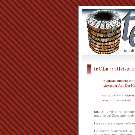
temi di
teCLa ::
Rivista 
in questo numero cont
Alexander Auf Der H
codice DOI:
10.4413/
RIVI
numero di ruolo generale di
teCLa
- Rivista ha periodic
marchio del Dipartimento di 
I testi sono sottoposti all'e
Da questo numero teCLa - Ri
stampabile i contenuti sono a