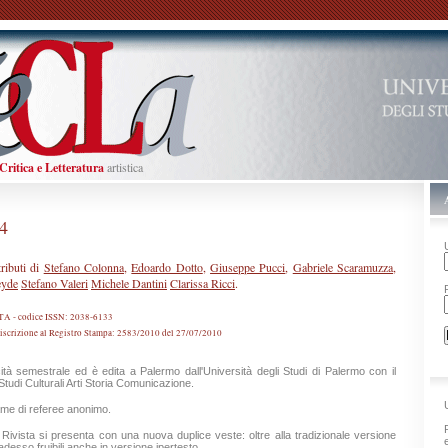
Critica
e
Letteratura
artistica
#4
ributi di
Stefano Colonna
,
Edoardo Dotto
,
Giuseppe Pucci
,
Gabriele Scaramuzza
,
eyde
Stefano Valeri
Michele Dantini
Clarissa Ricci
.
STA
- codice ISSN: 2038-6133
 iscrizione al Registro Stampa: 2583/2010 del 27/07/2010
ità semestrale ed è edita a Palermo dall'Università degli Studi di Palermo con il
Studi Culturali Arti Storia Comunicazione.
same di referee anonimo.
vista si presenta con una nuova duplice veste: oltre alla tradizionale versione
desso fruibili anche in versione ipertesto.