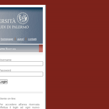
homepage
autori
contatti
Area
Riservata
Username
Password
Utente on-line:
Per accedere all'area riservata
effettua il login ad ogni nuovo