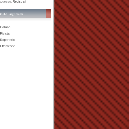
accesso.
Registrati
teCLa:
argomenti
Collana
Rivista
Repertorio
Effemeride