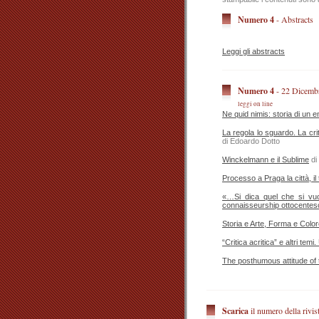
Numero 4
- Abstracts
Leggi gli abstracts
Numero 4
- 22 Dicemb
leggi on line
Ne quid nimis: storia di un 
La regola lo sguardo. La cri
di Edoardo Dotto
Winckelmann e il Sublime
di
Processo a Praga la città, il
«…Si dica quel che si vuol
connaisseurship ottocentes
Storia e Arte, Forma e Color
“Critica acritica” e altri temi
The posthumous attitude o
Scarica
il numero della rivis