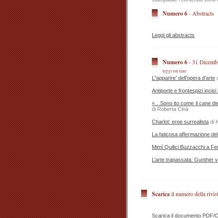
Numero 6
- Abstracts
Leggi gli abstracts
Numero 6
- 31 Dicemb
leggi on line
L’‘apparire’ dell’opera d’arte
d
Antiporte e frontespizi incisi
«…Sono ito come il cane die
di Roberta Cinà
Charlot: eroe surrealista
di I
La faticosa affermazione de
Mimì Quilici Buzzacchi a Fer
L’arte trapassata: Gunther v
Scarica
il numero della rivis
Scarica il documento PDF