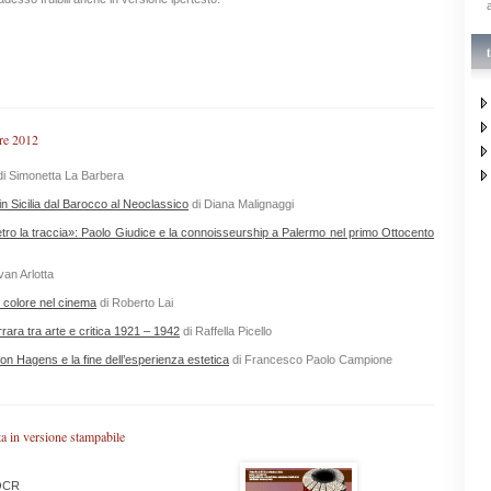
re 2012
i Simonetta La Barbera
 in Sicilia dal Barocco al Neoclassico
di Diana Malignaggi
tro la traccia»: Paolo Giudice e la connoisseurship a Palermo nel primo Ottocento
van Arlotta
l colore nel cinema
di Roberto Lai
rara tra arte e critica 1921 – 1942
di Raffella Picello
on Hagens e la fine dell’esperienza estetica
di Francesco Paolo Campione
ta in versione stampabile
/OCR