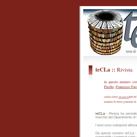
temi di
teCLa ::
Rivista
in questo numero con
Picello
,
Francesco Pao
codice DOI:
10.4413/
RIVI
numero di ruolo generale di
teCLa
- Rivista ha periodic
marchio del Dipartimento di 
I testi sono sottoposti all'e
Da questo numero teCLa - Ri
stampabile i contenuti sono a