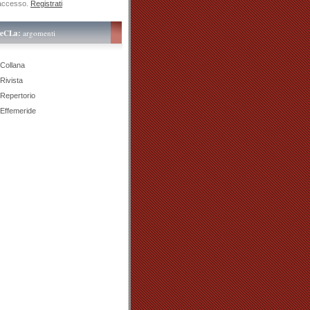
accesso.
Registrati
teCLa:
argomenti
Collana
Rivista
Repertorio
Effemeride