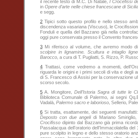
il recente testo di M.C. Di Natale,
I Crocefissi d
in
Opere d’arte nelle chiese francescane di Sicili
e segg.
2
Tipici sotto questo profilo e nello stesso ambi
discendenza vasariana (Viscuso), le Crocifission
Fonduli e quella del Bazzano già nella controfacc
oggi pure conservata presso il Convento france
3
Mi riferisco al volume, che avremo modo di 
scolpire in lignamine. Scultura e intaglio lign
Barocco
, a cura di T. Pugliatti, S. Rizzo, P. Ru
4
Trattasi, come vedremo a momenti, dell’Ora
riguarda le origini e i primi secoli di vita e degli
di S. Francesco di Assisi per la conservazione ulte
scorso secolo.
5
A. Mongitore,
Dell’Istoria Sagra di tutte le C
Biblioteca Comunale di Palermo, ai segni Qq.E.
Vadalà,
Palermo sacro e laborioso
, Sellerio, Pa
6
Si tratta, esattamente, dei seguenti manufatti:
Deposto con due angeli
di Mariano Smiriglio,
Crocifisso
dipinto dal Bazzano già prima ricordat
Passalacqua dell'oratorio dell’Immacolatella del 1
pure scolpito in legno e dello stesso oratorio an