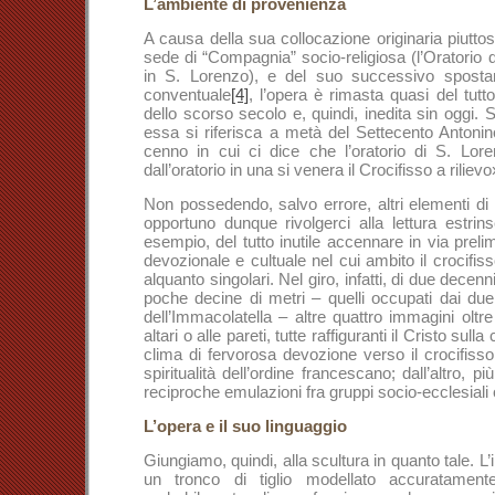
L’ambiente di provenienza
A causa della sua collocazione originaria piuttos
sede di “Compagnia” socio-religiosa (l’Oratorio
in S. Lorenzo), e del suo successivo sposta
conventuale
[4]
, l’opera è rimasta quasi del tut
dello scorso secolo e, quindi, inedita sin oggi. 
essa si riferisca a metà del Settecento Antoni
cenno in cui ci dice che l’oratorio di S. Lo
dall’oratorio in una si venera il Crocifisso a rilievo
Non possedendo, salvo errore, altri elementi di r
opportuno dunque rivolgerci alla lettura estrin
esempio, del tutto inutile accennare in via prelim
devozionale e cultuale nel cui ambito il crocifi
alquanto singolari. Nel giro, infatti, di due dece
poche decine di metri – quelli occupati dai due
dell’Immacolatella – altre quattro immagini oltr
altari o alle pareti, tutte raffiguranti il Cristo sulla
clima di fervorosa devozione verso il crocifisso
spiritualità dell’ordine francescano; dall’altro,
reciproche emulazioni fra gruppi socio-ecclesiali 
L’opera e il suo linguaggio
Giungiamo, quindi, alla scultura in quanto tale. 
un tronco di tiglio modellato accuratamen