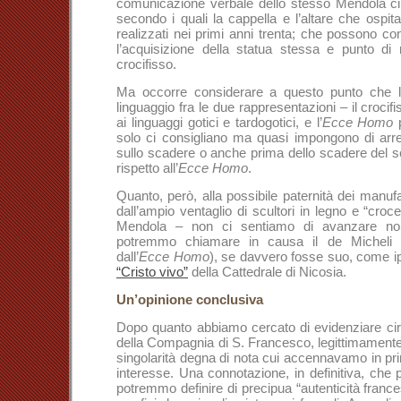
comunicazione verbale dello stesso Mendola cir
secondo i quali la cappella e l’altare che ospita
realizzati nei primi anni trenta; che possono con
l’acquisizione della statua stessa e punto di r
crocifisso.
Ma occorre considerare a questo punto che la
linguaggio fra le due rappresentazioni – il croci
ai linguaggi gotici e tardogotici, e l’
Ecce Homo
p
solo ci consigliano ma quasi impongono di arret
sullo scadere o anche prima dello scadere del 
rispetto all’
Ecce Homo
.
Quanto, però, alla possibile paternità dei manuf
dall’ampio ventaglio di scultori in legno e “croce
Mendola – non ci sentiamo di avanzare nomi
potremmo chiamare in causa il de Micheli 
dall’
Ecce Homo
), se davvero fosse suo, come ip
“Cristo vivo”
della Cattedrale di Nicosia.
Un’opinione conclusiva
Dopo quanto abbiamo cercato di evidenziare circa
della Compagnia di S. Francesco, legittimamente c
singolarità degna di nota cui accennavamo in pri
interesse. Una connotazione, in definitiva, che 
potremmo definire di precipua “autenticità franc