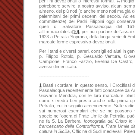
per fini devozionali o interessi formali. A meglio 
potrebbero servire, a nostro avviso, alcuni sempli
almeno, dei più noti (o anche meno noti ma già do
palermitani dei primi decenni del secolo. Ad es
committenze) dei Padri Filippini oggi conserv
quelli di Salvatore Passalacqua del 1
all’Immacolatella
[10]
; per non parlare dell’assai 
1623 a Petralia Soprana, della lunga serie di Fra
marcate forme espressivo-devozionali.
Per i tanti e diversi pareri, consigli ed aiuti in g
p. Filippo Rotolo, p. Gesualdo Ventura, Gio
Campione, Franco Fazzio, Evelina De Castro,
avessi dimenticato.
---------------------------------
1
Basti ricordare, in questo senso, i Crocifissi 
Passalacqua recentemente fatti conoscere da A
Giovanni Mendola, con le loro marcature plasti
come si vedrà ben presto anche nella prima ope
Petralia, cui in seguito accenneremo. Sulle radici 
sui numerosi esemplari che se ne possono ved
specie nell’opera di Frate Umile da Petralia, può 
ne fa S. La Barbera,
Iconografia del Cristo in
francescano della Controriforma, Frate Umile da
cultura in Sicilia
, Officina di Sudi medievali, Paler