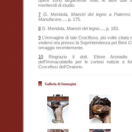
opere sono largamente note, le altre due s
meritevoli di studio.
7
G. Mendola,
Maestri del legno a Palermo 
Manufacere
…, p. 175.
8
G. Mendola,
Maestri del legno
…, p. 183.
9
L’immagine di tale Crocifisso, più volte citata 
vedersi ora presso la Soprintendenza pei Beni Cul
omaggio recentemente.
10
Ringrazio il dott. Ettore Aronadio 
dell’Immacolatella per le cortesi notizie e fot
Crocefissi dell'Oratorio.
Galleria di Immagini