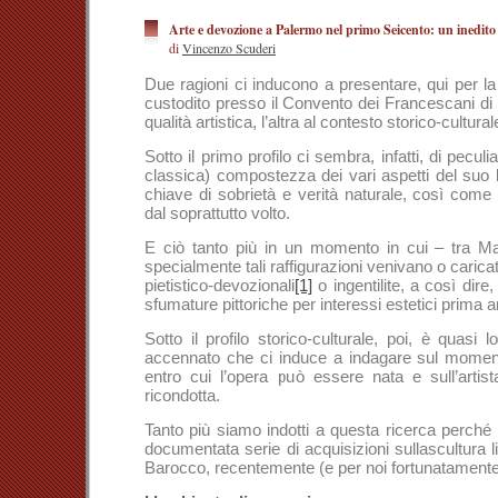
Arte e devozione a Palermo nel primo Seicento: un inedito
di
Vincenzo Scuderi
Due ragioni ci inducono a presentare, qui per l
custodito presso il Convento dei Francescani di 
qualità artistica, l’altra al contesto storico-cultur
Sotto il primo profilo ci sembra, infatti, di peculi
classica) compostezza dei vari aspetti del suo li
chiave di sobrietà e verità naturale, così com
dal soprattutto volto.
E ciò tanto più in un momento in cui – tra Ma
specialmente tali raffigurazioni venivano o caricate
pietistico-devozionali
[1]
o ingentilite, a così dir
sfumature pittoriche per interessi estetici prima
Sotto il profilo storico-culturale, poi, è quasi 
accennato che ci induce a indagare sul momen
entro cui l’opera può essere nata e sull’artis
ricondotta.
Tanto più siamo indotti a questa ricerca perché p
documentata serie di acquisizioni sullascultura li
Barocco, recentemente (e per noi fortunatamente