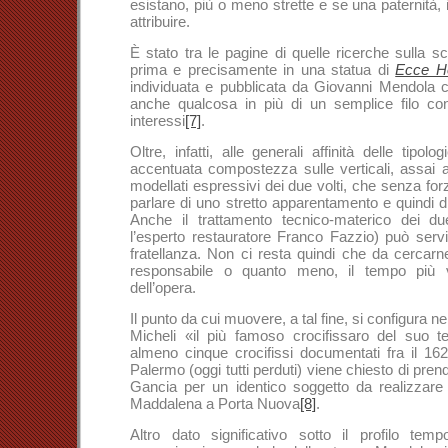
esistano, più o meno strette e se una paternità, 
attribuire.
È stato tra le pagine di quelle ricerche sulla s
prima e precisamente in una statua di
Ecce 
individuata e pubblicata da Giovanni Mendola c
anche qualcosa in più di un semplice filo cond
interessi
[7]
.
Oltre, infatti, alle generali affinità delle tipol
accentuata compostezza sulle verticali, assai aff
modellati espressivi dei due volti, che senza for
parlare di uno stretto apparentamento e quindi di
Anche il trattamento tecnico-materico dei d
l’esperto restauratore Franco Fazzio) può servi
fratellanza. Non ci resta quindi che da cercarn
responsabile o quanto meno, il tempo più ve
dell’opera.
Il punto da cui muovere, a tal fine, si configura 
Micheli «il più famoso crocifissaro del suo 
almeno cinque crocifissi documentati fra il 16
Palermo (oggi tutti perduti) viene chiesto di pren
Gancia per un identico soggetto da realizzare
Maddalena a Porta Nuova
[8]
.
Altro dato significativo sotto il profilo te