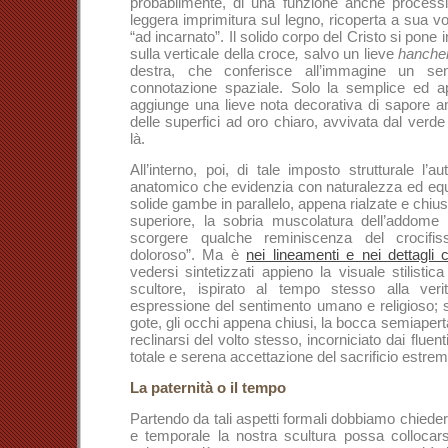
probabilmente, di una funzione anche process
leggera imprimitura sul legno, ricoperta a sua vo
“ad incarnato”. Il solido corpo del Cristo si pone
sulla verticale della croce
,
salvo un lieve
hanche
destra, che conferisce all’immagine un s
connotazione spaziale. Solo la semplice ed app
aggiunge una lieve nota decorativa di sapore an
delle superfici ad oro chiaro, avvivata dal verde
là.
All’interno, poi, di tale imposto strutturale l’a
anatomico che evidenzia con naturalezza ed equili
solide gambe in parallelo, appena rialzate e chius
superiore, la sobria muscolatura dell’addome 
scorgere qualche reminiscenza del crocifis
doloroso”. Ma è
nei lineamenti e nei dettagli co
vedersi sintetizzati appieno la visuale stilistic
scultore, ispirato al tempo stesso alla veri
espressione del sentimento umano e religioso; si 
gote, gli occhi appena chiusi, la bocca semiaperta
reclinarsi del volto stesso, incorniciato dai fluenti
totale e serena accettazione del sacrificio estrem
La paternità o il tempo
Partendo da tali aspetti formali dobbiamo chieder
e temporale la nostra scultura possa collocars