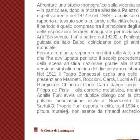
Affrontare uno studio monografico sulla vicenda ar
– in particolare, dopo le mostre allestite a Palazz
rispettivamente nel 1972 e nel 1999 – acquisisce u
rapporto al tessuto socio-culturale della città che ass
Il periodo è quello compreso tra il principiare degli
delle esposizioni ferraresi inaugurate per iniziativ
Arti “Benvenuto Tisi” a partire dal 1920
2
, e l’epilog
guidata da Italo Balbo, coincidente con gli anni
mondiale.
Ferrara comincia, seppure con ritmi rallentati, a r
che l’ha avviluppata per tutto il secolo precedente
della scena artistica nazionale grazie alla ritrat
versione simbolico-onirica del divisionismo elabor
Nel 1911 il Teatro Bonacossi ospita una delle p
presenziano Marinetti, Boccioni, Carrà, Lucini e Ru
Giorgio de Chirico e Carlo Carrà danno luogo –
Filippo de Pisis – alla corrente metafisica, mentre 
Achille Funi avvia un duplice dialogo con la pit
pulsioni ‘neoclassiche’ insite al Novecento It
Sarfatti
3
. Proprio Funi esporta in città, tra il 1934 e
pittura murale
4
, non esente da rimandi archeolog
affreschi raffiguranti il
Mito di Ferrara
nella Sala de
Nel pieno fervore espansionista alimentato da
trasferimento in Libia di un gruppo di artisti ferrar
Galleria di Immagini
si unirà temporaneamente anche Mimì Quilici B
Ferrara in veste di collaboratore del “Corriere Pad