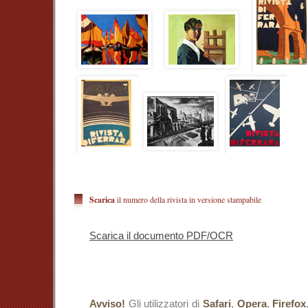
astratta.
Malgrado l’
humus
critico cittadino del tempo si d
mostrato da alcuni artisti ferraresi, sostanz
indifferente alle innovazioni strutturali e compositiv
frequenti sono le partecipazioni dei futuristi a most
con poeti, pittori e intellettuali ferraresi. Basti ric
di alcune sale della redazione del quotidiano “C
Balbo, la quale segnò una tappa di non poco conto 
della prima metà del secolo a Ferrara.
I cataloghi e le cronache redatte dai contemporanei e,
produzione artistica di questi decenni densi di 
anche persistenze radicate nella tradizione loc
esponenti femminili, il cui percorso risulta ass
Donna del 1990
6
ha soltanto parzialmente disvela
attesa di approfondimento si presenta la storiografi
del contingente femminile attivo nel periodo di rifer
Accanto alla più studiata Adriana Bisi Fabbri, la q
Scarica
il numero della rivista in versione stampabile
propria attività a Milano, sono soprattutto gli apport
Nives Comas Casati e Felicita Frai a contribuire al 
arti a Ferrara al femminile.
Scarica il documento PDF/OCR
In particolare, la Quilici, pur perseguendo un perc
evoluzione stilistica, recepisce e talora accoglie 
provenienti dalle diverse correnti che intersecano l
cui ella opera. Ne scaturisce una sapiente codif
attirate dalle secche di sterili riscritture e neppure
confronti dei termini assunti a confronto, s
Avviso!
Gli utilizzatori di
Safari
,
Opera
,
Firefox