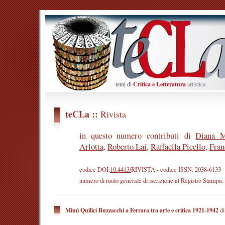
temi di
Critica e
Letteratura
artistica
teCLa ::
Rivista
in questo numero contributi di
Diana M
Arlotta
,
Roberto Lai
,
Raffaella Picello
,
Fran
codice DOI:
10.4413/
RIVISTA
- codice ISSN: 2038-6133
numero di ruolo generale di iscrizione al Registro Stampa
Mimì Quilici Buzzacchi a Ferrara tra arte e critica 1921-1942
di