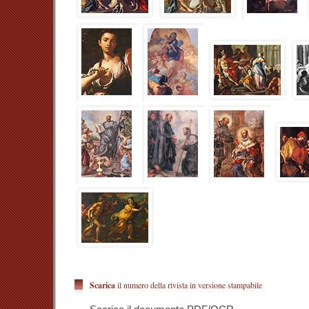
Se le figure maggiormente accreditate del pa
fronteggiare il fenomeno attraverso abili manipolaz
incupimento delle forme (come il Forli, il Santafe
interesse crescente o meglio una linea operativa
[15]
generazioni, a partire da Carlo Sellitto
, Battist
sulla formazione di Massimo Stanzione, Andrea Va
La lezione caravaggesca ebbe modo di incidere pr
attraverso le esperienze che ne avevano decretato 
un primo tempo con la tela raffigurante le
Sette
Monte della Misericordia, la
Salomè con la testa de
la
Crocifissione di Sant’Andrea
per il Viceré, 
Museum of Art), la
Flagellazione
per Tommaso De 
Domenico Maggiore) e quella del Museo di Rouen
Kunsthistoriches Museum), oltre che con le tre tel
Sant’Anna dei Lombardi), la
Resurrezione
, il
Francesco che riceve le stimmate
; e in un seco
dipinti ancor più segnati da una cruda incisività
Galleria Borghese) e il
Martirio di Sant’Orsola
(Napo
Riguardo poi alla continuità dei rapporti dei pittor
funzione avuta dal console raguseo a Napoli, Vi
Lopud e appartenente al ceto mercantile come i R
Scarica
il numero della rivista in versione stampabile
capitale del Viceregno è documentata dal 1607 al 