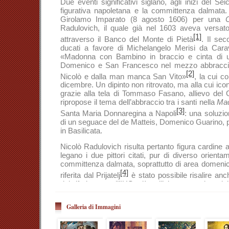
Due eventi significativi siglano, agli inizi del Sei
figurativa napoletana e la committenza dalmata. 
Girolamo Imparato (8 agosto 1606) per una
C
Radulovich, il quale già nel 1603 aveva versat
[1]
attraverso il Banco del Monte di Pietà
. Il se
ducati a favore di Michelangelo Merisi da Cara
«Madonna con Bambino in braccio e cinta di un
Domenico e San Francesco nel mezzo abbracciat
[2]
Nicolò e dalla man manca San Vito»
, la cui c
dicembre. Un dipinto non ritrovato, ma alla cui icono
grazie alla tela di Tommaso Fasano, allievo del G
ripropose il tema dell’abbraccio tra i santi nella
Mad
[3]
Santa Maria Donnaregina a Napoli
: una soluzio
di un seguace del de Matteis, Domenico Guarino, 
in Basilicata.
Nicolò Radulovich risulta pertanto figura cardine al
legano i due pittori citati, pur di diverso orientam
committenza dalmata, soprattutto di area domenica
[4]
riferita dal Prijatelj
è stato possibile risalire anch
dal riferimento all’IHS, già sull’altare maggiore d
Ragusa, che risultava firmata dall’Impara
commissionata nel 1605 dal nobile Michele Bal
Galleria di Immagini
costata mille zecchini. La tela non ci è pervenuta i
milizie di Napoleone e rimasta abbandonata nel soff