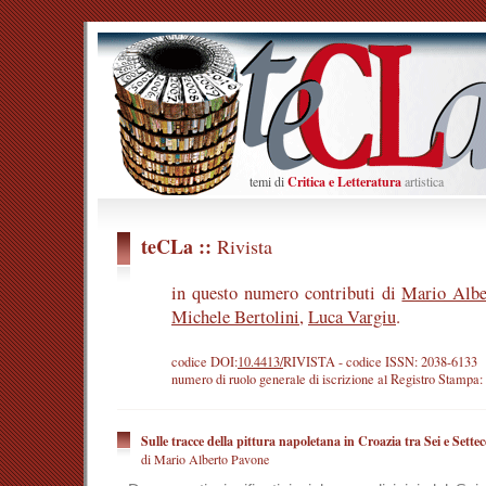
temi di
Critica e Letteratura
artistica
teCLa ::
Rivista
in questo numero contributi di
Mario Albe
Michele Bertolini
,
Luca Vargiu
.
codice DOI:
10.4413/
RIVISTA
- codice ISSN: 2038-6133
numero di ruolo generale di iscrizione al Registro Stampa
Sulle tracce della pittura napoletana in Croazia tra Sei e Sette
di Mario Alberto Pavone