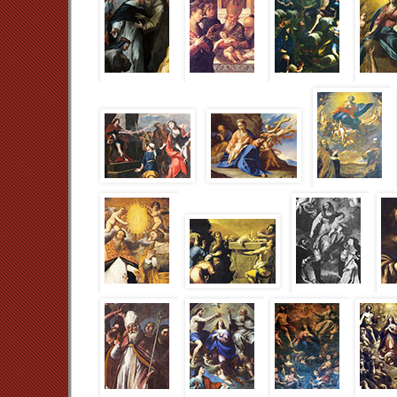
ritrovata. Quest’ultima commissione dovette av
Radulovich, divenuto il principale riferimento, data
protagonisti della pittura nell’area napoletana.
Nicolò, figlio di Francesco Radulovich ricco m
trasferì agli inizi degli anni ottanta del Cinquece
morte nel 1608. Da una lettera del rappresentante 
segretario di Vincenzo Gonzaga è emersa la confer
finanziarie, legate al possesso di tre navi e al comm
Nel 1604 il Radulovich acquistò il feudo di Po
marchese. A tale data risale l’inserimento dello 
chiostro grande del complesso conventuale dei
dell’IHS propagandato già dal Quattrocento da
particolare circostanza che vede un dipinto dell’
Gesù
, già sull’altare della chiesa domenican
Caravaggio di una tela che allude alla conciliazion
francescano (dopo la lunga contrapposizione i
Immacolata) sembra consentire l’ipotesi di un
Radulovich a favore degli Osservanti, proprio nel g
il problema della scelta stilistica, che se nel cas
consuetudine di rapporti con i pittori dell’area tardo
presenza a Napoli (come è confermato anche
[9]
dell’Hovic )
, nel caso della tela del Caravaggio r
indubbia modernità, tanto più che il suo esempio 
tempo, dai responsabili del Pio Monte della Miseric