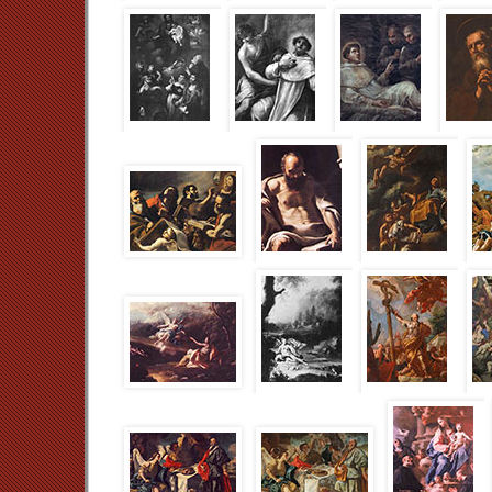
Pur senza aver la possibilità di recuperare element
dell’Imparato, celebrativa dell’IHS, la sua colloc
porla in relazione alla citata
Circoncisione
, che c
identificata con la tela attualmente presso la
[11]
Napoli
, sia con i dipinti realizzati nel medesimo 
collocarsi da un lato con l’
Assunzione della Verg
Nova (1603), l’
Allegoria dei Sacramenti
di 
dell’Annunziata di Piedimonte Matese, l’
Immacolat
dall’altro con la
Trinità terrestre
(San Giuseppe dei
Pietro da Verona
(Napoli, chiesa di San Pietro Mart
Considerando gli esiti della
Circoncisione
, dove il
che accomuna la struttura architettonica sullo sfon
Cristo bambino, memore di esiti del primo Cinque
Criscuolo, abbiamo un chiaro riscontro della pro
consolida in una formula organica e compatta le
conciliare le tendenze fiamminghe di Teodoro d’E
Barocci, pur mantenendo viva l’attenzione al r
decorativi.
Con il balzo conseguente alla successiva com
[13]
giunto a Napoli
e prontamente sostenuto dal
Radulovich, la scelta in direzione del “naturalismo” 
operata da parte di quel gruppo di pittori attivi a
caravaggismo.