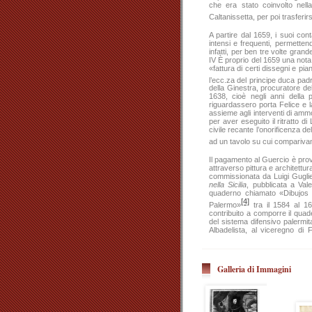
che era stato coinvolto nella
Caltanissetta, per poi trasferir
A partire dal 1659, i suoi con
intensi e frequenti, permettendo
infatti, per ben tre volte gra
IV È proprio del 1659 una nota
«fattura di certi dissegni e pi
l’ecc.za del principe duca pa
della Ginestra, procuratore d
1638, cioè negli anni della 
riguardassero porta Felice e l
assieme agli interventi di ammo
per aver eseguito il ritratto d
civile recante l’onorificenza 
ad un tavolo su cui comparivano
Il pagamento al Guercio è prov
attraverso pittura e architettur
commissionata da Luigi Gugli
nella Sicilia
, pubblicata a Val
quaderno chiamato «Dibujos 
[4]
Palermo»
tra il 1584 al 1
contribuito a comporre il quad
del sistema difensivo palermi
Albadelista, al viceregno d
numerosi
dibujos
di iscrizioni 
ad interventi realizzati dur
Macheda, porta Felice e il trat
Galleria di Immagini
Dopo gli incarichi di governo 
Spagna nel ruolo di viceré di 
ordinanze da lui emanate come
esecutoriata nell’intero vicer