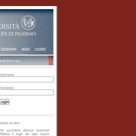
homepage
autori
contatti
Area
Riservata
Username
Password
Utente on-line:
Per accedere all'area riservata
effettua il login ad ogni nuovo