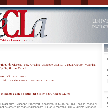
Critica
e
Letteratura
artistica
#7
tributi di
Giacomo Pace Gravina
,
Giuseppe Giugno
,
Claudia Caruso
,
Valentina
ipolla
,
Simone Ferrari
.
NO1
- codice ISSN: 2038-6133
 iscrizione al Registro Stampa: 2583/2010 del 27/07/2010
mecenate e uomo politico del Seicento
di Giuseppe Giugno
i Mazzarino Giuseppe Branciforti, scoppiata in Sicilia nel 1645 con lo scopo di
così da creare un regno indipendente, il duca di Montalto Luigi Guglielmo Moncada,