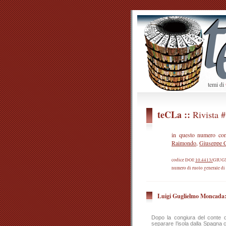
temi di
teCLa ::
Rivista 
in questo numero con
Raimondo
,
Giuseppe C
codice DOI:
10.4413/
GIUG
numero di ruolo generale di
Luigi Guglielmo Moncada: 
Dopo la congiura del conte d
separare l’isola dalla Spagna 