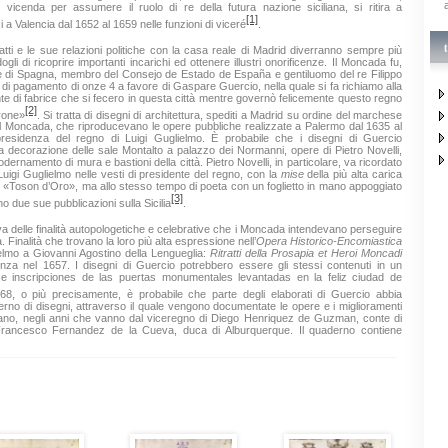
 vicenda per assumere il ruolo di re della futura nazione siciliana, si ritira a
[1]
si a Valencia dal 1652 al 1659 nelle funzioni di viceré
.
tatti e le sue relazioni politiche con la casa reale di Madrid diverranno sempre più
gli di ricoprire importanti incarichi ed ottenere illustri onorificenze. Il Moncada fu,
nde di Spagna, membro del
Consejo de Estado de España e gentiluomo del re Filippo
 di pagamento di onze 4 a favore di Gaspare Guercio, nella quale si fa richiamo alla
ante di fabrice che si fecero in questa città mentre governò felicemente questo regno
[2]
drone»
. Si tratta di disegni di architettura,
spediti a Madrid su ordine del marchese
el Moncada, che riproducevano le opere pubbliche realizzate a Palermo dal 1635 al
presidenza del regno di Luigi Guglielmo. È probabile che i disegni di Guercio
a decorazione delle sale Montalto a palazzo dei Normanni, opere di Pietro Novelli,
dernamento di mura e bastioni della città. Pietro Novelli, in particolare, va ricordato
i Luigi Guglielmo nelle vesti di presidente del regno, con la
mise
della più alta carica
del «Toson d’Oro», ma allo stesso tempo di poeta con un foglietto in mano appoggiato
[3]
 due sue pubblicazioni sulla Sicilia
.
a delle finalità autopologetiche e celebrative che i Moncada intendevano perseguire
a. Finalità che trovano la loro più alta espressione nell’
Opera Historico-Encomiastica
elmo a Giovanni Agostino della Lengueglia:
Ritratti della Prosapia et Heroi Moncadi
enza nel 1657. I disegni di Guercio potrebbero essere gli stessi contenuti in un
e inscripciones de las puertas monumentales levantadas en la feliz ciudad de
668, o più precisamente, è probabile che parte degli elaborati di Guercio abbia
erno di disegni, attraverso il quale vengono documentate le opere e i miglioramenti
tano, negli anni che vanno dal viceregno di Diego Henriquez de Guzman, conte di
i Francesco Fernandez de la Cueva, duca di Alburquerque. Il quaderno contiene
relative alle porte e mura di Palermo. Particolarmente utili sono quelle che rimandano
ante il governo del Moncada, come il baluardo di Montalto, le mura vicino porta
[5]
to murario prossimo a porta dei Greci
.
nei viceregni siciliano e sardo, la carriera politica di Luigi Guglielmo prosegue in
Valencia. Sul suo periodo valenciano, si fa menzione, in particolare, di documenti e
 la prammatica di re Filippo IV
en materia de los Coches y Cocheros
, diffusa ed
[6]
egno nel 1654
. Si tratta di una sorta di codice della strada, che vietava l’uso di