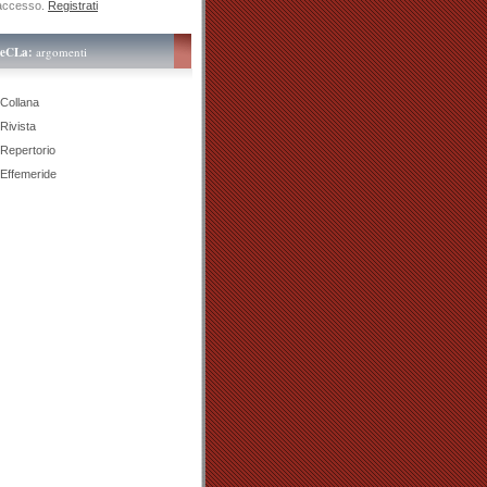
accesso.
Registrati
teCLa:
argomenti
Collana
Rivista
Repertorio
Effemeride