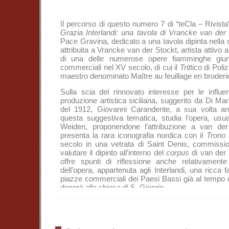
Il percorso di questo numero 7 di “teCla – Rivista”
Grazia Interlandi: una tavola di Vrancke van der
Pace Gravina, dedicato a una tavola dipinta nella c
attribuita a Vrancke van der Stockt, artista attivo 
di una delle numerose opere fiamminghe giunte
commerciali nel XV secolo, di cui il
Trittico
di Poliz
maestro denominato Maître au feuillage en broderie
Sulla scia del rinnovato interesse per le influe
produzione artistica siciliana, suggerito da Di M
del 1912, Giovanni Carandente, a sua volta ant
questa suggestiva tematica, studia l’opera, usua
Weiden, proponendone l’attribuzione a van der
presenta la rara iconografia nordica con il
Trono 
secolo in una vetrata di Saint Denis, commission
valutare il dipinto all’interno del
corpus
di van der 
offre spunti di riflessione anche relativament
dell’opera,
appartenuta agli Interlandi, una ricca f
piazze commerciali dei Paesi Bassi già al tempo d
donerà alla chiesa di S. Giorgio.
Il contributo
Luigi Guglielmo Moncada: mecenate
firma di Giuseppe Giugno è dedicato a un’interess