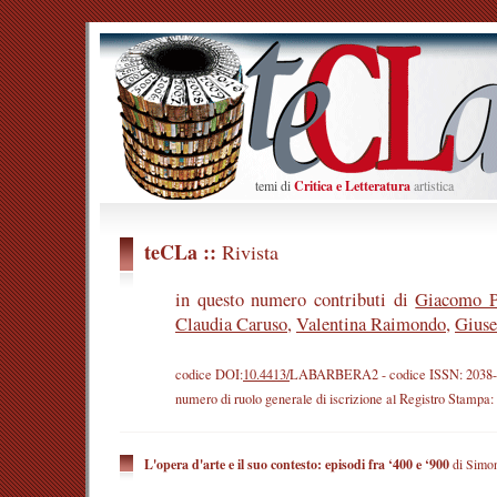
temi di
Critica e
Letteratura
artistica
teCLa ::
Rivista
in questo numero contributi di
Giacomo P
Claudia Caruso
,
Valentina Raimondo
,
Giuse
codice DOI:
10.4413/
LABARBERA2
- codice ISSN: 2038
numero di ruolo generale di iscrizione al Registro Stampa
L'opera d'arte e il suo contesto: episodi fra ‘400 e ‘900
di Simon